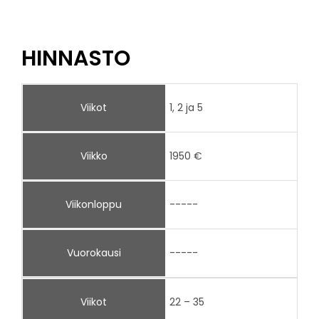
HINNASTO
Viikot
1, 2 ja 5
Viikko
1950 €
Viikonloppu
-----
Vuorokausi
-----
Viikot
22 – 35