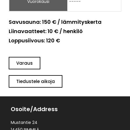
Vuorokausi
-----
Savusauna: 150 € / lämmityskerta
Liinavaatteet: 10 € / henkilö
Loppusiivous: 120 €
Varaus
Tiedustele aikoja
Osoite/Address
Mustantie 24
14450 RIMMILÄ